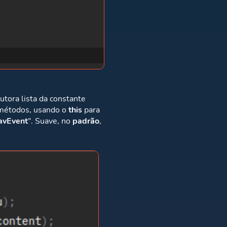
tora lista da constante
 métodos, usando o
this
para
avEvent
". Suave, no
padrão
,