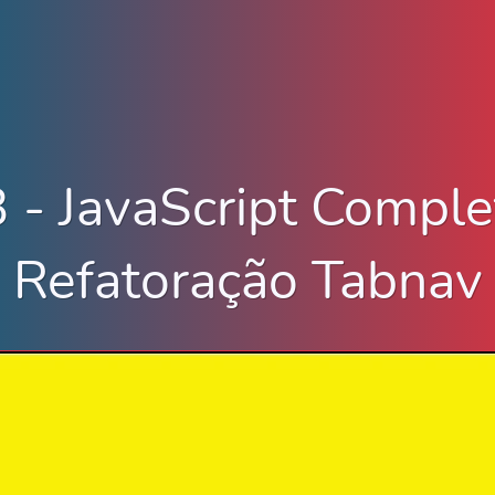
 - JavaScript Comple
Refatoração Tabnav