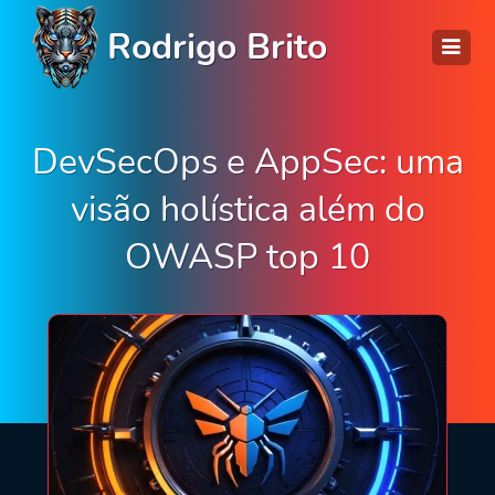
Rodrigo Brito
DevSecOps e AppSec: uma
visão holística além do
OWASP top 10