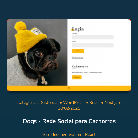
Categorias:
Sistemas
•
WordPress
•
React
•
Next.js
•
28/02/2021
Dogs - Rede Social para Cachorros
Site desenvolvido em React