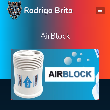
Rodrigo Brito
AirBlock