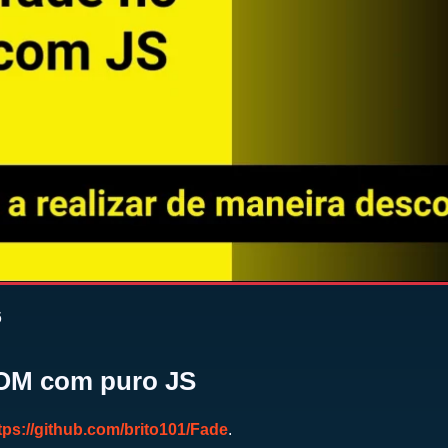
6
DOM com puro JS
tps://github.com/brito101/Fade
.