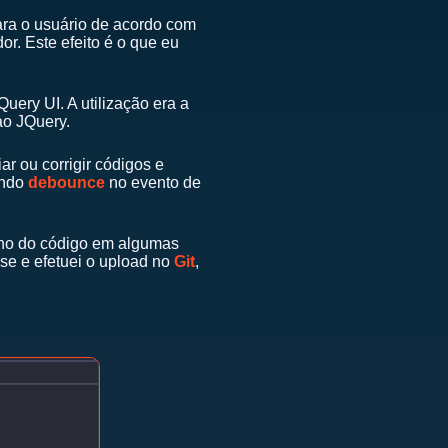
ara o usuário de acordo com
r. Este efeito é o que eu
uery UI. A utilização era a
ao JQuery.
 ou corrigir códigos e
ando
debounce
no evento de
nho do código em algumas
sse e efetuei o upload no
Git
,