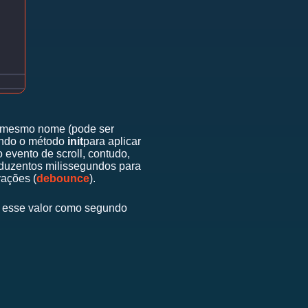
e mesmo nome (pode ser
tando o método
init
para aplicar
 evento de scroll, contudo,
 duzentos milissegundos para
vações (
debounce
).
se esse valor como segundo