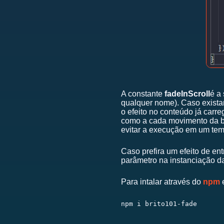
A constante
fadeInScroll
é a
qualquer nome). Caso exista
o efeito no conteúdo já car
como a cada movimento da bar
evitar a execução em um tem
Caso prefira um efeito de en
parâmetro na instanciação d
Para intalar através do
npm
e
npm i brito101-fade