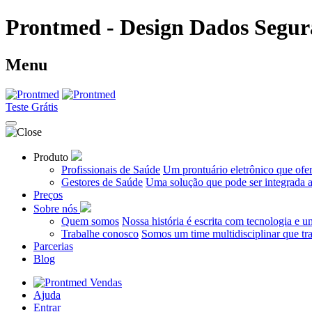
Prontmed - Design Dados Segu
Menu
Teste Grátis
Produto
Profissionais de Saúde
Um prontuário eletrônico que ofe
Gestores de Saúde
Uma solução que pode ser integrada a 
Preços
Sobre nós
Quem somos
Nossa história é escrita com tecnologia e 
Trabalhe conosco
Somos um time multidisciplinar que tr
Parcerias
Blog
Vendas
Ajuda
Entrar