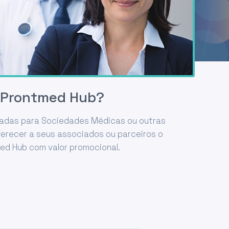
o Prontmed Hub?
iadas para Sociedades Médicas ou outras
ferecer a seus associados ou parceiros o
ed Hub com valor promocional.