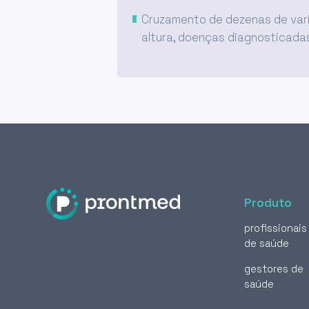
Cruzamento de dezenas de vari
altura, doenças diagnosticadas
Produto
profissionais
de saúde
gestores de
saúde