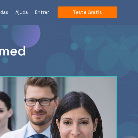
ndas
Ajuda
Entrar
Teste Grátis
tmed