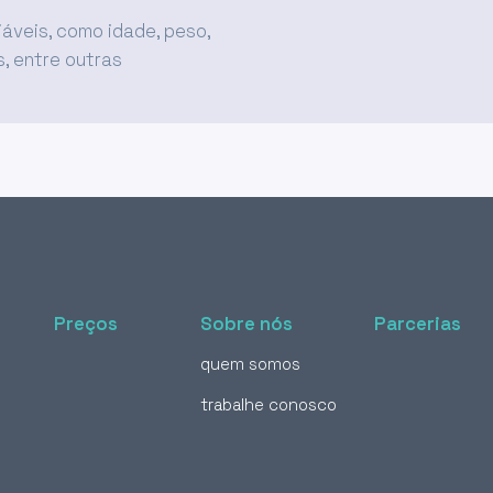
áveis, como idade, peso,
, entre outras
Preços
Sobre nós
Parcerias
quem somos
trabalhe conosco