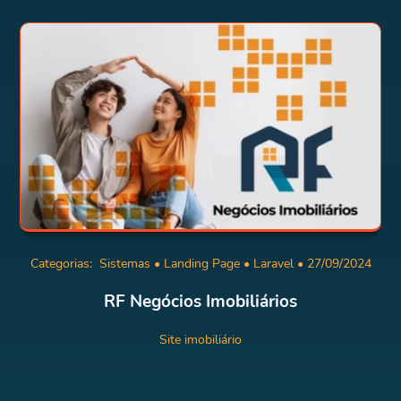
Categorias:
Sistemas
•
Landing Page
•
Laravel
• 27/09/2024
RF Negócios Imobiliários
Site imobiliário